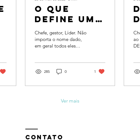
e
O QUE
DEFINE UM
o
BOM LIDER
Chefe, gestor, Líder. Não
Ch
importa o nome dado,
ao 
em geral todos eles
DE
F
ocupam um cargo
IM
parecido, que deveria
PE
estar centrado nas
é m
pessoas mas...
285
0
1
org
s
Ver mais
CONTATO