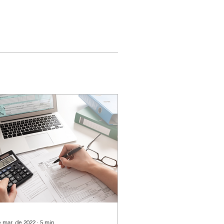
e mar. de 2022
∙
5
min