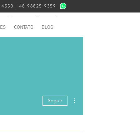
 4550 |
48 98825 9359
ES
CONTATO
BLOG
Mais ações
Seguir