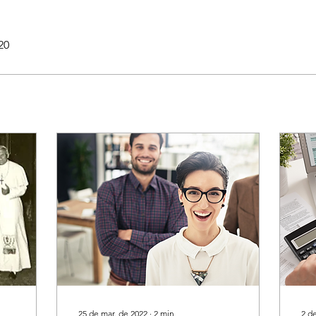
20
25 de mar. de 2022
∙
2
min
2 d