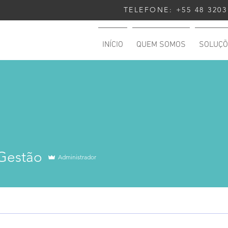
TELEFONE: +55 48 3203
INÍCIO
QUEM SOMOS
SOLUÇÕ
tão
 Gestão
Administrador